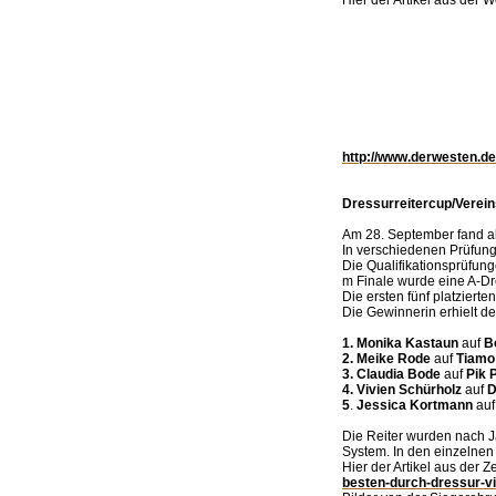
http://www.derwesten.d
Dressurreitercup/Verei
Am 28. September fand ab
In verschiedenen Prüfung
Die Qualifikationsprüfun
m Finale wurde eine A-Dre
Die ersten fünf platziert
Die Gewinnerin erhielt d
1. Monika Kastaun
auf
B
2. Meike Rode
auf
Tiamo
3. Claudia Bode
auf
Pik 
4. Vivien Schürholz
auf
D
5
.
Jessica Kortmann
au
Die Reiter wurden nach Ja
System. In den einzelnen 
Hier der Artikel aus der Z
besten-durch-dressur-v