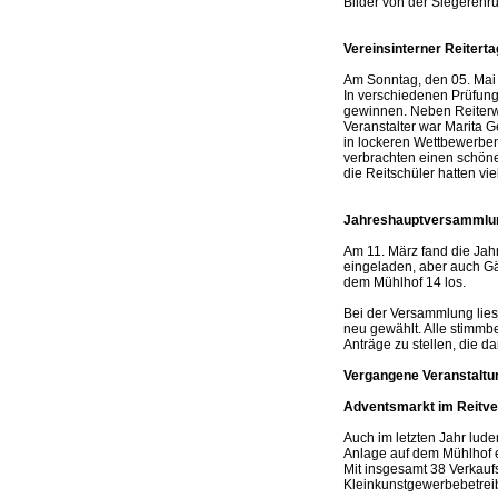
Bilder von der Siegerehrun
Vereinsinterner Reitert
Am Sonntag, den 05. Mai 
In verschiedenen Prüfung
gewinnen. Neben Reiterw
Veranstalter war Marita Ge
in lockeren Wettbewerben 
verbrachten einen schöne
die Reitschüler hatten vie
Jahreshauptversammlu
Am 11. März fand die Jah
eingeladen, aber auch Gä
dem Mühlhof 14 los.
Bei der Versammlung lies
neu gewählt. Alle stimmb
Anträge zu stellen, die 
Vergangene Veranstaltu
Adventsmarkt
im Reitv
Auch im letzten Jahr lud
Anlage auf dem Mühlhof e
Mit insgesamt 38 Verkaufs
Kleinkunstgewerbebetreib