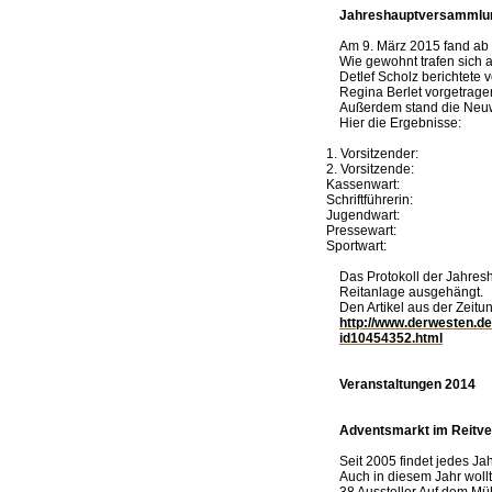
Jahreshauptversammlu
Am 9. März 2015 fand ab 
Wie gewohnt trafen sich a
Detlef Scholz berichtete
Regina Berlet vorgetragen
Außerdem stand die Neuw
Hier die Ergebnisse:
1. Vorsitzender:
2. Vorsitzende:
Kassenwart:
Schriftführerin:
Jugendwart:
Pressewart:
Sportwart:
Das Protokoll der Jahres
Reitanlage ausgehängt.
Den Artikel aus der Zeitung
http://www.derwesten.de
id10454352.html
Veranstaltungen 2014
Adventsmarkt im Reitve
Seit 2005 findet jedes Jah
Auch in diesem Jahr woll
38 Aussteller Auf dem Mü