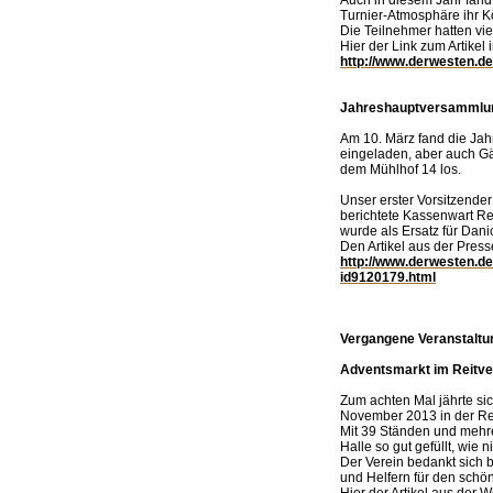
Turnier-Atmosphäre ihr K
Die Teilnehmer hatten vie
Hier der Link zum Artikel
http://www.derwesten.de
Jahreshauptversammlu
Am 10. März fand die Jah
eingeladen, aber auch Gä
dem Mühlhof 14 los.
Unser erster Vorsitzender
berichtete Kassenwart R
wurde als Ersatz für Dan
Den Artikel aus der Press
http://www.derwesten.de
id9120179.html
Vergangene Veranstaltu
Adventsmarkt im Reitve
Zum achten Mal jährte si
November 2013 in der Re
Mit 39 Ständen und mehre
Halle so gut gefüllt, wie n
Der Verein bedankt sich b
und Helfern für den schö
Hier der Artikel aus der W