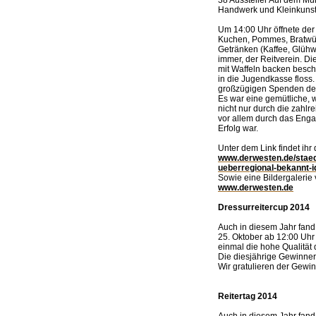
Handwerk und Kleinkuns
Um 14:00 Uhr öffnete der 
Kuchen, Pommes, Bratwür
Getränken (Kaffee, Glühw
immer, der Reitverein. D
mit Waffeln backen beschä
in die Jugendkasse floss
großzügigen Spenden der
Es war eine gemütliche, w
nicht nur durch die zahl
vor allem durch das Enga
Erfolg war.
Unter dem Link findet ihr 
www.derwesten.de/staed
ueberregional-bekannt-
Sowie eine Bildergalerie
www.derwesten.de
Dressurreitercup 2014
Auch in diesem Jahr fand
25. Oktober ab 12:00 Uhr 
einmal die hohe Qualität 
Die diesjährige Gewinner
Wir gratulieren der Gewin
Reitertag 2014
Auch in diesem Jahr fand 